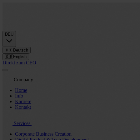
DEU
🇩🇪
Deutsch
🇬🇧
English
Direkt zum CEO
Company
Home
Info
Karriere
Kontakt
Services
Corporate Business Creation
Digital Product & Tech Development