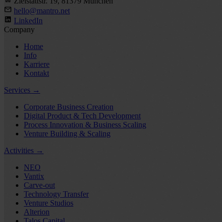
Zielstattstr. 19, 81379 München
hello@mantro.net
LinkedIn
Company
Home
Info
Karriere
Kontakt
Services
→
Corporate Business Creation
Digital Product & Tech Development
Process Innovation & Business Scaling
Venture Building & Scaling
Activities
→
NEO
Vantix
Carve-out
Technology Transfer
Venture Studios
Alterion
Talos Capital