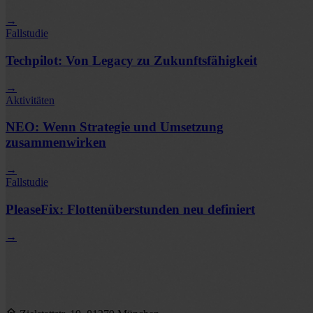
→
Fallstudie
Techpilot: Von Legacy zu Zukunftsfähigkeit
→
Aktivitäten
NEO: Wenn Strategie und Umsetzung
zusammenwirken
→
Fallstudie
PleaseFix: Flottenüberstunden neu definiert
→