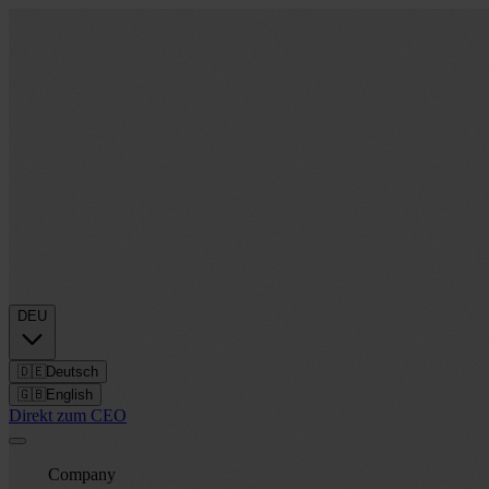
DEU
🇩🇪
Deutsch
🇬🇧
English
Direkt zum CEO
Company