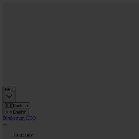
DEU
🇩🇪
Deutsch
🇬🇧
English
Direkt zum CEO
Company