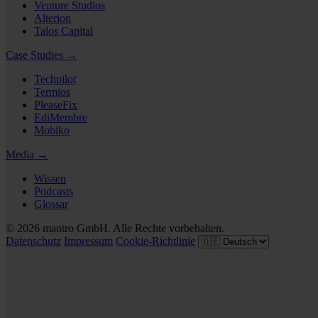
Venture Studios
Alterion
Talos Capital
Case Studies
→
Techpilot
Termios
PleaseFix
EdiMembre
Mobiko
Media
→
Wissen
Podcasts
Glossar
© 2026 mantro GmbH. Alle Rechte vorbehalten.
Datenschutz
Impressum
Cookie-Richtlinie