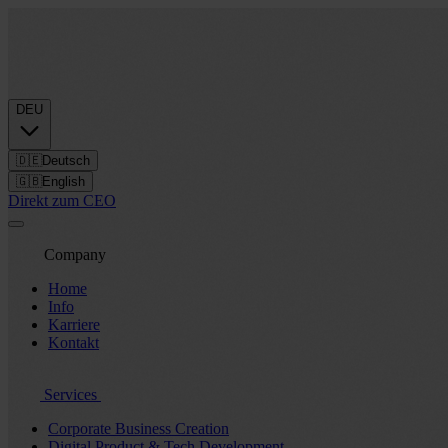
DEU
🇩🇪
Deutsch
🇬🇧
English
Direkt zum CEO
Company
Home
Info
Karriere
Kontakt
Services
Corporate Business Creation
Digital Product & Tech Development