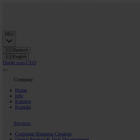
DEU
🇩🇪
Deutsch
🇬🇧
English
Direkt zum CEO
Company
Home
Info
Karriere
Kontakt
Services
Corporate Business Creation
Digital Product & Tech Development