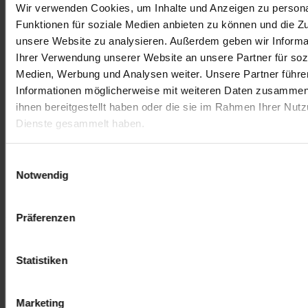
Wir verwenden Cookies, um Inhalte und Anzeigen zu persona
Funktionen für soziale Medien anbieten zu können und die Zug
unsere Website zu analysieren. Außerdem geben wir Informa
Ihrer Verwendung unserer Website an unsere Partner für soz
Medien, Werbung und Analysen weiter. Unsere Partner führe
Informationen möglicherweise mit weiteren Daten zusammen,
ihnen bereitgestellt haben oder die sie im Rahmen Ihrer Nut
Dienste gesammelt haben.
Einwilligungsauswahl
Notwendig
Präferenzen
Nachteile und Risiken für First Movers
Risiken und Unsicherheiten
Statistiken
Der First Mover Advantage ist nicht frei von Risiken und
Unsicherheiten. Eine der größten Herausforderungen ist die
Marketing
Ungewissheit darüber, wie der Markt auf ein neues Produkt oder