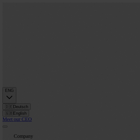
ENG
🇩🇪
Deutsch
🇬🇧
English
Meet our CEO
Company