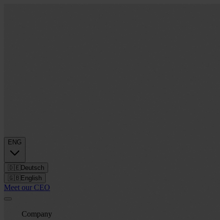
ENG
🇩🇪
Deutsch
🇬🇧
English
Meet our CEO
Company