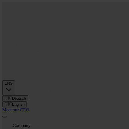
ENG
🇩🇪
Deutsch
🇬🇧
English
Meet our CEO
Company