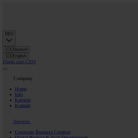
DEU
🇩🇪
Deutsch
🇬🇧
English
Direkt zum CEO
Company
Home
Info
Karriere
Kontakt
Services
Corporate Business Creation
Digital Product & Tech Development